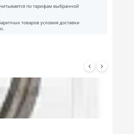
считывается по тарифам выбранной
.
баритных товаров условия доставки
о.
Подшипник оп