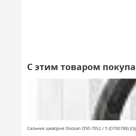
С этим товаром покуп
Сальник шкворня Doosan D50-70S2 / 5 (D700788) (О