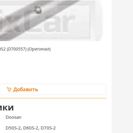
S2 (D700557) (Оригинал)
Добавить
ики
Doosan
D50S-2, D60S-2, D70S-2