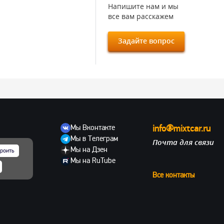
Напишите нам и мы
все вам расскажем
Задайте вопрос
Мы Вконтакте
info@mixtcar.ru
Мы в Телеграм
Почта для связи
ов
Мы на Дзен
роить
Мы на RuTube
Все контакты