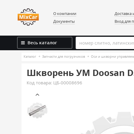
О компании
Доставка 
Документы
Вход для 
Весь каталог
Каталог
Запчасти для погрузчиков
Оси и шкворни управляем
Шкворень УМ Doosan D5
Код товара:
ЦБ-00008696