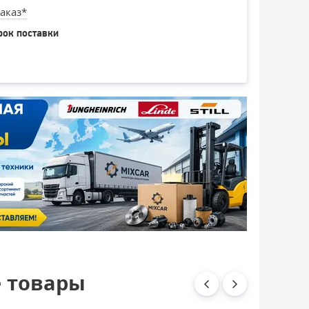
аказ*
рок поставки
 товары