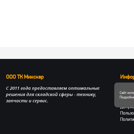
ООО ТК Микскар
Инфо
С 2011 года предоставляем оптимальные
О нас
Сайт исп
решения для складской сферы - технику,
Достав
Подробне
запчасти и сервис.
Личный
Докум
Пользо
Полити