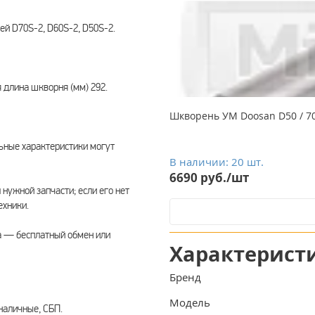
ей D70S-2, D60S-2, D50S-2.
 длина шкворня (мм) 292.
Шкворень УМ Doosan D50 / 70
ьные характеристики могут
В наличии: 20 шт.
6690 руб./шт
нужной запчасти; если его нет
ехники.
а — бесплатный обмен или
Характерист
Бренд
Модель
наличные, СБП.