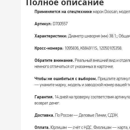
Полное описание
Применяется на спецтехнике
марок Doosan; модел
Артикул:
D700557
Характеристики:
Диаметр шкворня (мм) 38.1;; Общая
Кросс-номера:
1095836, K684911S, 12050105358.
Обратите внимание.
Реальный внешний вид и отдел
немного отличаться от указанных в карточке.
Чтобы не ошибиться с выбором.
Пришлите артикул 
— укажите марку, модель и заводской номер вашей т
Гарантия.
14 дней на проверку соответствия артикул
возврат денег.
Доставка.
По России — Деловые Линии, СДЭК.
Оплата.
Юрлицам — счёт с НДС. Физлицам — карта, 