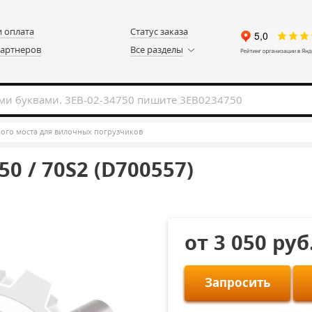
и оплата
Статус заказа
партнеров
Все разделы
ого моста для вилочных погрузчиков
0 / 70S2 (D700557)
от 3 050 руб
Запросить