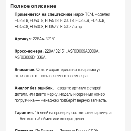
Полное описание
Применяется на спецтехнике
марок TCM; моделей
FD35T8, FD40T8, FD45T8, FD50T8, FD35C8, FD40C8,
FD45C8, FD50C8, FD35Z7, FD40Z7 и др.
Артикул:
228A4‑32151
Кросс-номера:
228A432151, ASR03009A0309A,
ASR03009B1336A.
Внимание.
Фото и характеристики товара могут
отличаться от поставляемого экземпляра.
Аналог без ошибок.
Назовите артикул с старой
детали, или дайте марку, модель и серийный номер
погрузчика — менеджер подберёт верную запчасть.
Гарантия.
14 дней на проверку соответствия артикула
— бесплатный обмен или возврат денег.