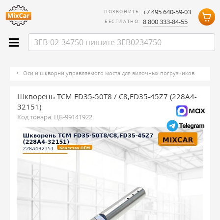
+7 495 640-59-03
ПОЗВОНИТЬ:
8 800 333-84-55
БЕСПЛАТНО:
Оси и шкворни управляемого моста для вилочных погрузчиков
Шкворень TCM FD35-50T8 / C8,FD35-45Z7 (228A4-
32151)
Код товара:
ЦБ-99141922