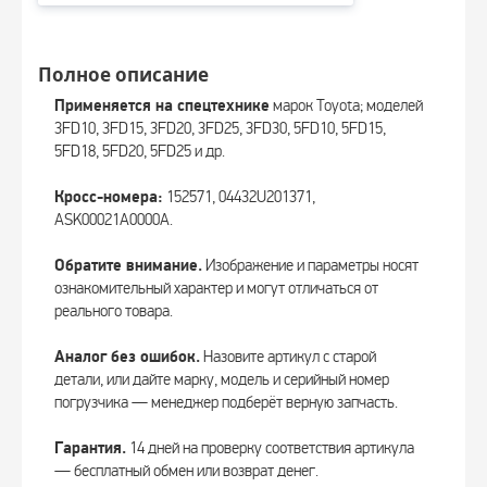
Полное описание
Применяется на спецтехнике
марок Toyota; моделей
3FD10, 3FD15, 3FD20, 3FD25, 3FD30, 5FD10, 5FD15,
5FD18, 5FD20, 5FD25 и др.
Кросс-номера:
152571, 04432U201371,
ASK00021A0000A.
Обратите внимание.
Изображение и параметры носят
ознакомительный характер и могут отличаться от
реального товара.
Аналог без ошибок.
Назовите артикул с старой
детали, или дайте марку, модель и серийный номер
погрузчика — менеджер подберёт верную запчасть.
Гарантия.
14 дней на проверку соответствия артикула
— бесплатный обмен или возврат денег.