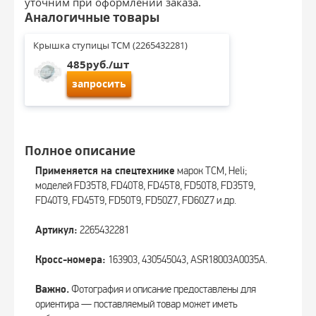
уточним при оформлении заказа.
Аналогичные товары
Крышка ступицы TCM (2265432281)
485руб./шт
запросить
Полное описание
Применяется на спецтехнике
марок TCM, Heli;
моделей FD35T8, FD40T8, FD45T8, FD50T8, FD35T9,
FD40T9, FD45T9, FD50T9, FD50Z7, FD60Z7 и др.
Артикул:
2265432281
Кросс-номера:
163903, 430545043, ASR18003A0035A.
Важно.
Фотография и описание предоставлены для
ориентира — поставляемый товар может иметь