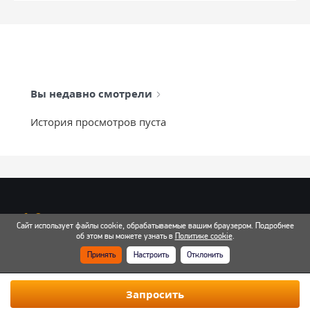
Вы недавно смотрели
История просмотров пуста
info@mixtcar.ru
Сайт использует файлы cookie, обрабатываемые вашим браузером. Подробнее
Почта для связи
об этом вы можете узнать в
Политике cookie
.
Принять
Настроить
Отклонить
Все контакты
Запросить