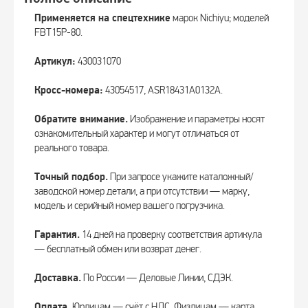
Применяется на спецтехнике
марок Nichiyu; моделей
FBT15P-80.
Артикул:
430031070
Кросс-номера:
43054517, ASR18431A0132A.
Обратите внимание.
Изображение и параметры носят
ознакомительный характер и могут отличаться от
реального товара.
Точный подбор.
При запросе укажите каталожный/
заводской номер детали, а при отсутствии — марку,
модель и серийный номер вашего погрузчика.
Гарантия.
14 дней на проверку соответствия артикула
— бесплатный обмен или возврат денег.
Доставка.
По России — Деловые Линии, СДЭК.
Оплата.
Юрлицам — счёт с НДС. Физлицам — карта,