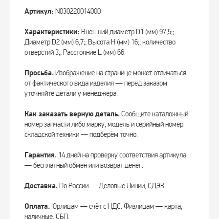
Артикул:
N030220014000
Характеристики:
Внешний диаметр D1 (мм) 97,5;;
Диаметр D2 (мм) 6,7;; Высота Н (мм) 16;; количество
отверстий 3;; Расстояние L (мм) 66.
Просьба.
Изображение на странице может отличаться
от фактического вида изделия — перед заказом
уточняйте детали у менеджера.
Как заказать верную деталь.
Сообщите каталожный
номер запчасти либо марку, модель и серийный номер
складской техники — подберём точно.
Гарантия.
14 дней на проверку соответствия артикула
— бесплатный обмен или возврат денег.
Доставка.
По России — Деловые Линии, СДЭК.
Оплата.
Юрлицам — счёт с НДС. Физлицам — карта,
наличные, СБП.