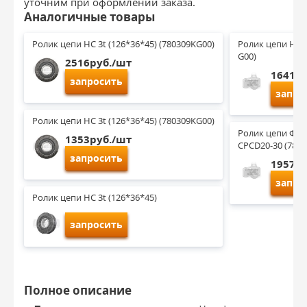
уточним при оформлении заказа.
Аналогичные товары
Ролик цепи HC 3t (126*36*45) (780309KG00)
Ролик цепи Han
G00)
2516руб./шт
1641ру
запросить
запро
Ролик цепи HC 3t (126*36*45) (780309KG00)
Ролик цепи Ф110
1353руб./шт
CPCD20-30 (7803
запросить
1957ру
запро
Ролик цепи HC 3t (126*36*45)
запросить
Полное описание