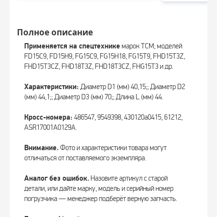
Полное описание
Применяется на спецтехнике
марок TCM; моделей
FD15C9, FD15H9, FG15C9, FG15H18, FG15T9, FHD15T3Z,
FHD15T3CZ, FHD18T3Z, FHD18T3CZ, FHG15T3 и др.
Характеристики:
Диаметр D1 (мм) 40,15;; Диаметр D2
(мм) 44,1;; Диаметр D3 (мм) 70;; Длина L (мм) 44.
Кросс-номера:
486547, 9549398, 430120a0415, 61212,
ASR17001A0129A.
Внимание.
Фото и характеристики товара могут
отличаться от поставляемого экземпляра.
Аналог без ошибок.
Назовите артикул с старой
детали, или дайте марку, модель и серийный номер
погрузчика — менеджер подберёт верную запчасть.