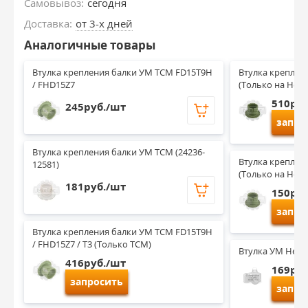
Самовывоз:
сегодня
Доставка:
от 3-х дней
Аналогичные товары
Втулка крепления балки УМ TCM FD15T9H 
Втулка крепления
/ FHD15Z7
(Только на Heli)
510руб
245руб./шт
запро
Втулка крепления балки УМ TCM (24236-
Втулка крепления
12581)
(Только на Heli)
181руб./шт
150руб
запро
Втулка крепления балки УМ TCM FD15T9H 
/ FHD15Z7 / T3 (Только ТСМ)
Втулка УМ Heli 
416руб./шт
169руб
запросить
запро