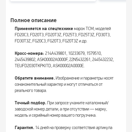
Полное описание
Применяется на спецтехнике
марок TCM; моделей
FD20C3, FD20T3, FD20T3Z, FD25T3, FD25T3Z, FD30T3,
FD30T3Z, FG20C3, FG20T3, FG20T3Z и др.
Кросс-номера:
214A439801, 10233679, 1579510,
2445439802, ASK00002A0000F, 22N5432261, 2445432232,
TEUFD2030TKPKITD, ASK00002A0000E.
Обратите внимание.
Изображение и параметры носят
ознакомительный характер и могут отличаться от
реального товара.
Точный подбор.
При запросе укажите каталожный/
заводской номер детали, а при отсутствии — марку,
модель и серийный номер вашего погрузчика.
Гарантия.
14 дней на проверку соответствия артикула