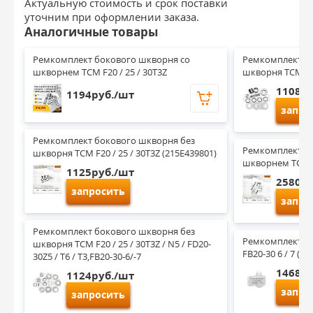
Актуальную стоимость и срок поставки
уточним при оформлении заказа.
Аналогичные товары
Ремкомплект бокового шкворня со 
Ремкомплект бо
шкворнем TCM F20 / 25 / 30T3Z
шкворня TCM F20
1108ру
1194руб./шт
запро
Ремкомплект бокового шкворня без 
Ремкомплект бо
шкворня TCM F20 / 25 / 30T3Z (215E439801)
шкворнем TCM (
1125руб./шт
2580ру
запросить
запро
Ремкомплект бокового шкворня без 
Ремкомплект шк
шкворня TCM F20 / 25 / 30T3Z / N5 / FD20-
FB20-30 6 / 7 (б
30Z5 / T6 / T3,FB20-30-6/-7
1468ру
1124руб./шт
запро
запросить