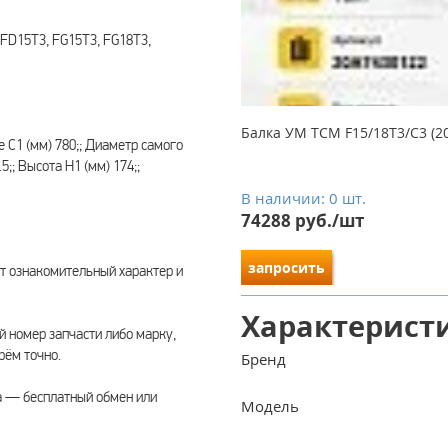
FD15T3, FG15T3, FG18T3,
Балка УМ TCM F15/18T3/C3 (2
C1 (мм) 780;; Диаметр самого
5;; Высота H1 (мм) 174;;
В наличии: 0 шт.
74288 руб./шт
запросить
т ознакомительный характер и
Характерист
 номер запчасти либо марку,
рём точно.
Бренд
а — бесплатный обмен или
Модель