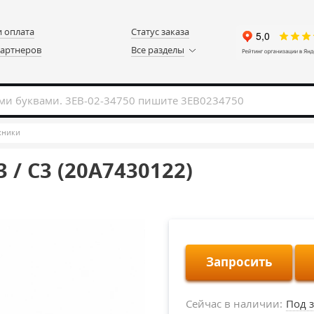
и оплата
Статус заказа
партнеров
Все разделы
хники
 / C3 (20A7430122)
Запросить
Сейчас в наличии:
Под з