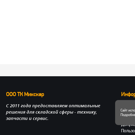
ООО ТК Микскар
Инфо
С 2011 года предоставляем оптимальные
О нас
Сайт исп
решения для складской сферы - технику,
Достав
Подробне
запчасти и сервис.
Личный
Докум
Пользо