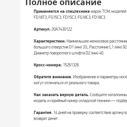
Полное описание
Применяется на спецтехнике
марок TCM; моделей 
FD18T3, FG15C3, FD15C3, FG18C3, FD18C3.
Артикул:
20A7430122
Характеристики:
Наименьшее межосевое расстояние 
большого отверстия D1 (мм) 33;; Расстояние L1 (мм) 92.
Диаметр поворотного штифта D2 (мм) 40.
Кросс-номера:
15261326.
Обратите внимание.
Изображение и параметры нося
могут отличаться от реального товара.
Как заказать верную деталь.
Сообщите каталожный
модель и серийный номер складской техники — подбе
Гарантия.
14 дней на проверку соответствия артикул
возврат денег.