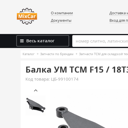
О компании
Доставка 
Документы
Вход для 
Весь каталог
Каталог
Запчасти по брендам
Запчасти TCM для складской те
Балка УМ TCM F15 / 18T3
Код товара:
ЦБ-99100174