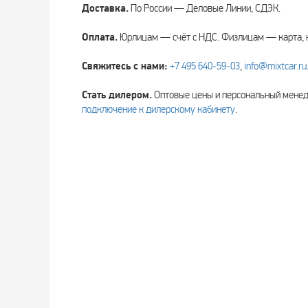
Доставка.
По России — Деловые Линии, СДЭК.
Оплата.
Юрлицам — счёт с НДС. Физлицам — карта, 
Свяжитесь с нами:
+7 495 640‑59‑03
,
info@mixtcar.ru
Стать дилером.
Оптовые цены и персональный мен
подключение к дилерскому кабинету
.