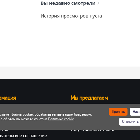
Вы недавно смотрели
История просмотров пуста
рмация
Мы предлагаем
Запчасти для вилочных погрузчик
Принять
Наст
ользует файлы cookie, обрабатываемые вашим браузером.
ка и оплата
Запчасти для двигателей
е об этом вы можете узнать в
Политике cookie
.
Отклонить
 кабинет
Шины, колеса, диски
енты
Услуги шиномонтажа
вательское соглашение