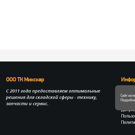
ООО ТК Микскар
Инфо
С 2011 года предоставляем оптимальные
О нас
Сайт исп
решения для складской сферы - технику,
Достав
Подробне
запчасти и сервис.
Личный
Докум
Пользо
Полити