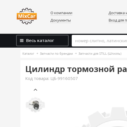
О компании
Доставка 
Документы
Вход для 
Весь каталог
Каталог
Запчасти по брендам
Запчасти для STILL (Штилль)
Цилиндр тормозной рабо
Код товара:
ЦБ-99160507