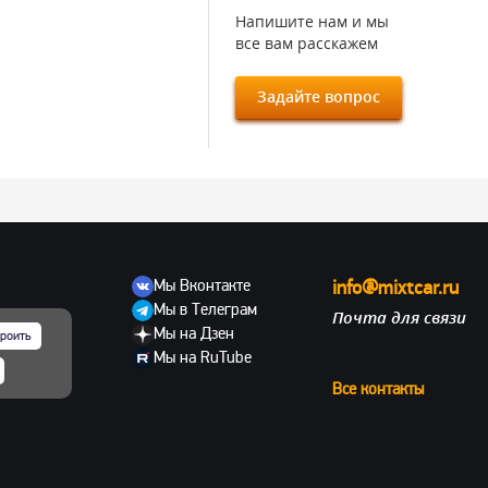
Напишите нам и мы
все вам расскажем
Задайте вопрос
Мы Вконтакте
info@mixtcar.ru
Мы в Телеграм
Почта для связи
ов
Мы на Дзен
роить
Мы на RuTube
Все контакты