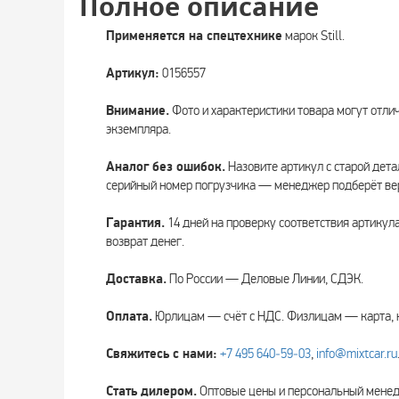
Полное описание
Применяется на спецтехнике
марок Still.
Артикул:
0156557
Внимание.
Фото и характеристики товара могут отли
экземпляра.
Аналог без ошибок.
Назовите артикул с старой дета
серийный номер погрузчика — менеджер подберёт вер
Гарантия.
14 дней на проверку соответствия артикул
возврат денег.
Доставка.
По России — Деловые Линии, СДЭК.
Оплата.
Юрлицам — счёт с НДС. Физлицам — карта, 
Свяжитесь с нами:
+7 495 640‑59‑03
,
info@mixtcar.ru
Стать дилером.
Оптовые цены и персональный мен