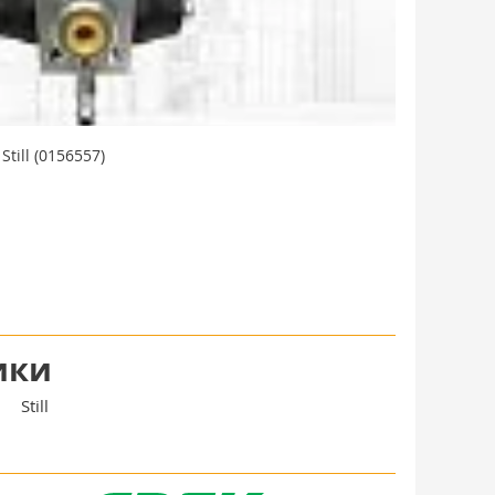
ill (0156557)
ики
Still