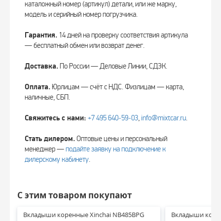
каталожный номер (артикул) детали, или же марку,
модель и серийный номер погрузчика.
Гарантия.
14 дней на проверку соответствия артикула
— бесплатный обмен или возврат денег.
Доставка.
По России — Деловые Линии, СДЭК.
Оплата.
Юрлицам — счёт с НДС. Физлицам — карта,
наличные, СБП.
Свяжитесь с нами:
+7 495 640‑59‑03
,
info@mixtcar.ru
.
Стать дилером.
Оптовые цены и персональный
менеджер —
подайте заявку на подключение к
дилерскому кабинету
.
С этим товаром покупают
Вкладыши коренные Xinchai NB485BPG 
Вкладыши корен