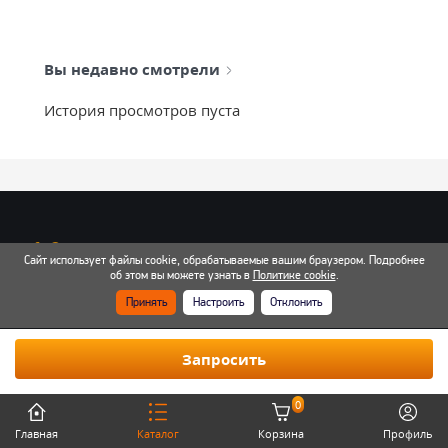
Вы недавно смотрели
История просмотров пуста
info@mixtcar.ru
Сайт использует файлы cookie, обрабатываемые вашим браузером. Подробнее
Почта для связи
об этом вы можете узнать в
Политике cookie
.
Принять
Настроить
Отклонить
Все контакты
Запросить
0
Главная
Каталог
Корзина
Профиль