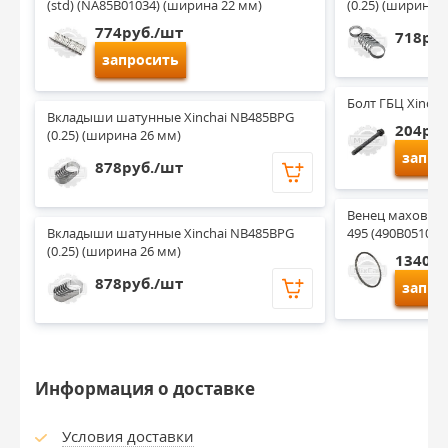
(std) (NA85B01034) (ширина 22 мм)
(0.25) (ширина 
774руб./шт
718руб
запросить
Болт ГБЦ Xincha
Вкладыши шатунные Xinchai NB485BPG 
204руб
(0.25) (ширина 26 мм)
запро
878руб./шт
Венец маховика 
Вкладыши шатунные Xinchai NB485BPG 
495 (490B05102)
(0.25) (ширина 26 мм)
1340ру
878руб./шт
запро
Информация о доставке
Условия доставки