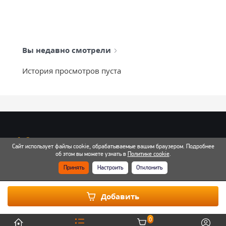
Вы недавно смотрели
История просмотров пуста
info@mixtcar.ru
Сайт использует файлы cookie, обрабатываемые вашим браузером. Подробнее
Почта для связи
об этом вы можете узнать в
Политике cookie
.
Принять
Настроить
Отклонить
Все контакты
Добавить
0