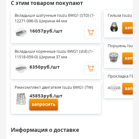
С этим товаром покупают
Вкладыши шатунные Isuzu 6WG1 (STD) (1-
Гильза Isuzu 6
12271-096-0) Ширина 44 мм
запро
16057руб./шт
Поршень Isuzu 
Вкладыши коренные Isuzu 6WG1 (std) (1-
11518-059-0) Ширина 37 мм
запро
6350руб./шт
Прокладка ГБЦ 
Ремкомплект двигателя Isuzu 6WG1 (TW)
запро
45853руб./шт
запросить
Информация о доставке