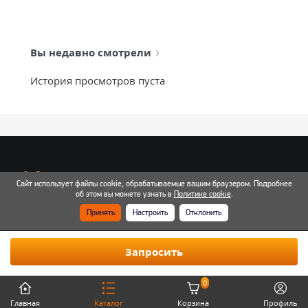
Вы недавно смотрели
История просмотров пуста
info@mixtcar.ru
Сайт использует файлы cookie, обрабатываемые вашим браузером. Подробнее
Почта для связи
об этом вы можете узнать в
Политике cookie
.
Принять
Настроить
Отклонить
Все контакты
Запросить
0
Главная
Каталог
Корзина
Профиль