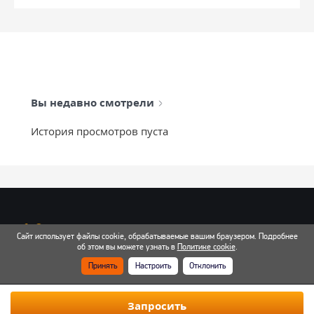
Вы недавно смотрели
История просмотров пуста
info@mixtcar.ru
Сайт использует файлы cookie, обрабатываемые вашим браузером. Подробнее
Почта для связи
об этом вы можете узнать в
Политике cookie
.
Принять
Настроить
Отклонить
Все контакты
Запросить