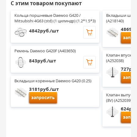
С этим товаром покупают
Кольца поршневые Daewoo G420 / 
Вкладыши шатун
Mitsubishi 4G63 (std) (1 цилиндр) (1.2*1.5*3)
(A218140)
4869ру
4842руб./шт
запро
Ремень Daewoo G420F (A403650)
Клапан впускной
843руб./шт
(A252038)
727руб
запро
Вкладыши коренные Daewoo G420 (0.25)
3181руб./шт
Клапан выпускн
запросить
(8V) (A252039)
624руб
запро