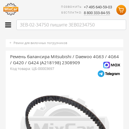
+7 495 640-59-03
ПОЗВОНИТЬ:
8 800 333-84-55
БЕСПЛАТНО:
Ремни для вилочных погрузчиков
Ремень балансира Mitsubishi / Daewoo 4G63 / 4G64
/ G420 / G424 (A218198) 2308909
Код товара:
ЦБ-00003697