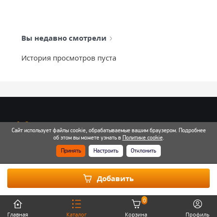
Вы недавно смотрели
История просмотров пуста
info@mixtcar.ru
Сайт использует файлы cookie, обрабатываемые вашим браузером. Подробнее
Почта для связи
об этом вы можете узнать в
Политике cookie
.
Принять
Настроить
Отклонить
Все контакты
Добавить
0
Главная
Каталог
Корзина
Профиль