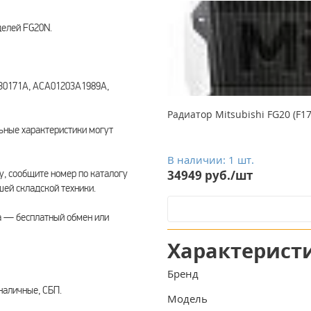
делей FG20N.
030171A, ACA01203A1989A,
Радиатор Mitsubishi FG20 (F1
ьные характеристики могут
В наличии: 1 шт.
, сообщите номер по каталогу
34949 руб./шт
шей складской техники.
а — бесплатный обмен или
Характерист
Бренд
наличные, СБП.
Модель