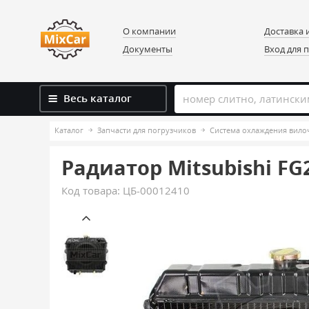
О компании
Доставка 
Документы
Вход для 
Весь каталог
Каталог
Запчасти для погрузчиков
Система охлаждения вило
Радиатор Mitsubishi FG2
Код товара:
ЦБ-00012410