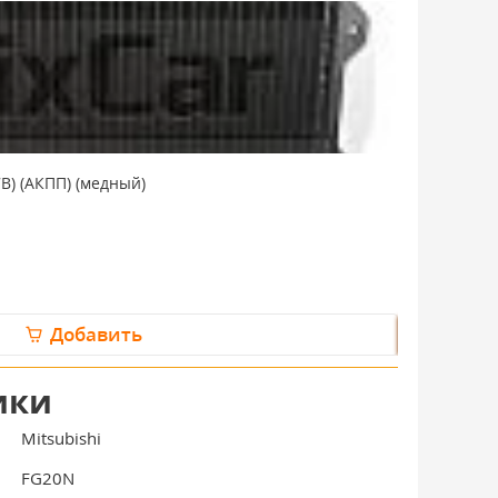
7B) (АКПП) (медный)
Радиатор Mit
В наличии: 
16723 руб
Добавить
запросить
ики
Mitsubishi
FG20N