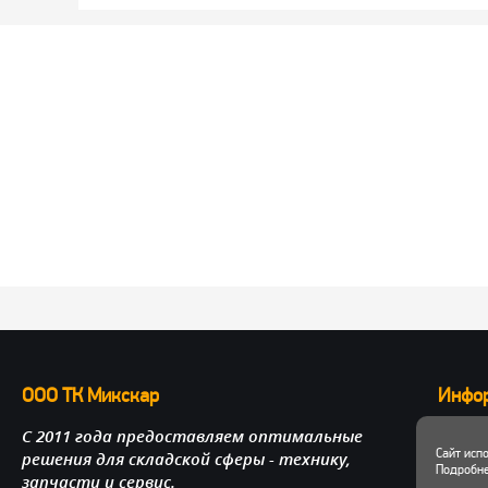
ООО ТК Микскар
Инфо
С 2011 года предоставляем оптимальные
О нас
Сайт исп
решения для складской сферы - технику,
Достав
Подробне
запчасти и сервис.
Личный