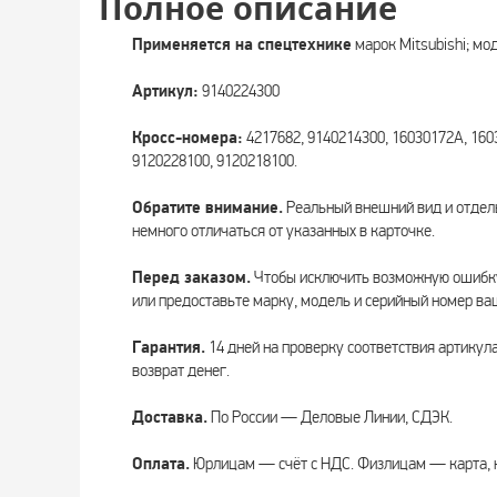
Полное описание
Применяется на спецтехнике
марок Mitsubishi; мо
Артикул:
9140224300
Кросс-номера:
4217682, 9140214300, 16030172A, 16
9120228100, 9120218100.
Обратите внимание.
Реальный внешний вид и отдел
немного отличаться от указанных в карточке.
Перед заказом.
Чтобы исключить возможную ошибку
или предоставьте марку, модель и серийный номер ва
Гарантия.
14 дней на проверку соответствия артикул
возврат денег.
Доставка.
По России — Деловые Линии, СДЭК.
Оплата.
Юрлицам — счёт с НДС. Физлицам — карта, 