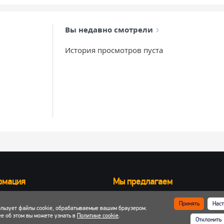
Вы недавно смотрели
История просмотров пуста
рмация
Мы предлагаем
Запчасти для вилочных погрузчик
Принять
Наст
ользует файлы cookie, обрабатываемые вашим браузером.
ка и оплата
Запчасти для двигателей
е об этом вы можете узнать в
Политике cookie
.
Отклонить
 кабинет
Шины, колеса, диски