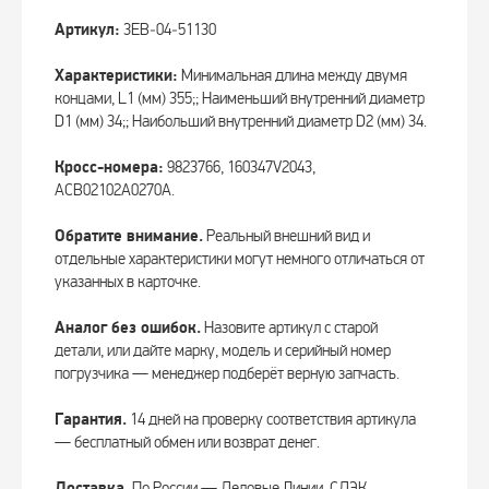
Артикул:
3EB‑04‑51130
Характеристики:
Минимальная длина между двумя
концами, L1 (мм) 355;; Наименьший внутренний диаметр
D1 (мм) 34;; Наибольший внутренний диаметр D2 (мм) 34.
Кросс-номера:
9823766, 160347V2043,
ACB02102A0270A.
Обратите внимание.
Реальный внешний вид и
отдельные характеристики могут немного отличаться от
указанных в карточке.
Аналог без ошибок.
Назовите артикул с старой
детали, или дайте марку, модель и серийный номер
погрузчика — менеджер подберёт верную запчасть.
Гарантия.
14 дней на проверку соответствия артикула
— бесплатный обмен или возврат денег.
Доставка.
По России — Деловые Линии, СДЭК.