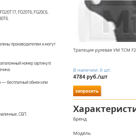
FD20T17, FD20T6, FG20C6,
30T6.
влены производителем и могут
Трапеция рулевая УМ TCM F20-3
каталожный номер (артикул)
зчика.
В наличии: 0 шт.
4784 руб./шт
а — бесплатный обмен или
запросить
Характерист
наличные, СБП.
Бренд
.
Модель