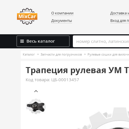
О компании
Доставка 
Документы
Вход для 
Весь каталог
Каталог
Запчасти для погрузчиков
Рулевые сошки для вилоч
Трапеция рулевая УМ TCM
Код товара:
ЦБ-00013457