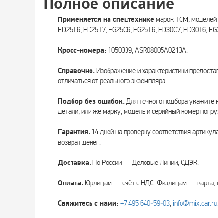
Полное описание
Применяется на спецтехнике
марок TCM; моделей 
FD25T6, FD25T7, FG25C6, FG25T6, FD30C7, FD30T6, FG
Кросс-номера:
1050339, ASR08005A0213A.
Справочно.
Изображение и характеристики предоста
отличаться от реального экземпляра.
Подбор без ошибок.
Для точного подбора укажите 
детали, или же марку, модель и серийный номер погру
Гарантия.
14 дней на проверку соответствия артикул
возврат денег.
Доставка.
По России — Деловые Линии, СДЭК.
Оплата.
Юрлицам — счёт с НДС. Физлицам — карта, 
Свяжитесь с нами:
+7 495 640‑59‑03
,
info@mixtcar.ru