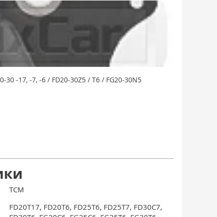
0 -17, -7, -6 / FD20-30Z5 / T6 / FG20-30N5
ики
TCM
FD20T17, FD20T6, FD25T6, FD25T7, FD30C7,