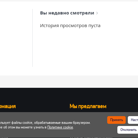
Вы недавно смотрели
История просмотров пуста
рмация
Мы предлагаем
Запчасти для вилочных погрузчик
Принять
Наст
ользует файлы cookie, обрабатываемые вашим браузером.
ка и оплата
Запчасти для двигателей
е об этом вы можете узнать в
Политике cookie
.
Отклонить
 кабинет
Шины, колеса, диски
енты
Услуги шиномонтажа