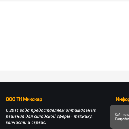
ООО ТК Микскар
Инфо
С 2011 года предоставляем оптимальные
О нас
Сайт исп
решения для складской сферы - технику,
Достав
Подробне
запчасти и сервис.
Личный
Докум