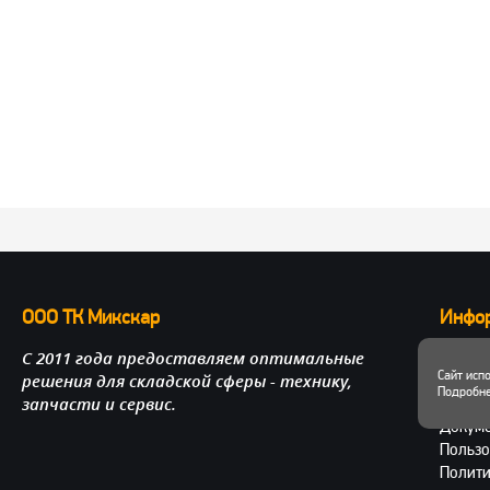
ООО ТК Микскар
Инфо
С 2011 года предоставляем оптимальные
О нас
Сайт исп
решения для складской сферы - технику,
Достав
Подробне
запчасти и сервис.
Личный
Докум
Пользо
Полити