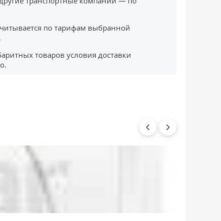
другие транспортные компании — по
считывается по тарифам выбранной
.
баритных товаров условия доставки
о.