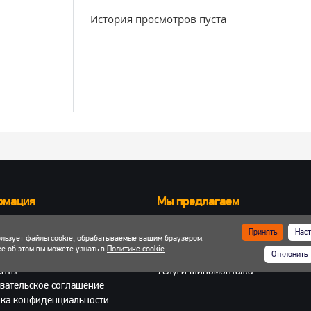
История просмотров пуста
рмация
Мы предлагаем
Запчасти для вилочных погрузчик
Принять
Наст
ользует файлы cookie, обрабатываемые вашим браузером.
ка и оплата
Запчасти для двигателей
е об этом вы можете узнать в
Политике cookie
.
Отклонить
 кабинет
Шины, колеса, диски
енты
Услуги шиномонтажа
вательское соглашение
ка конфиденциальности