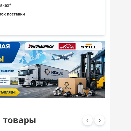
аказ*
рок поставки
 товары