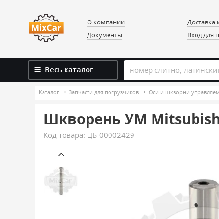
О компании
Доставка 
Документы
Вход для 
Весь каталог
Каталог
Запчасти для погрузчиков
Оси и шкворни управляем
Шкворень УМ Mitsubishi F
Код товара:
ЦБ-00002429