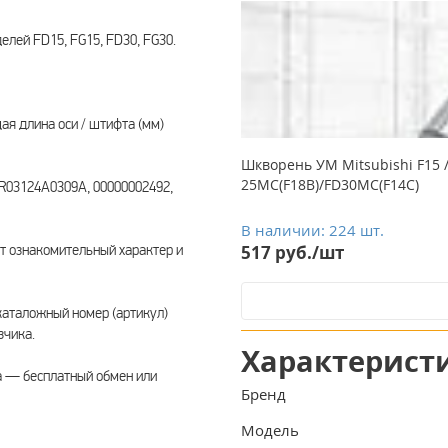
делей FD15, FG15, FD30, FG30.
ая длина оси / штифта (мм)
Шкворень УМ Mitsubishi F15 / 
25MC(F18B)/FD30MC(F14C)
SR03124A0309A, 00000002492,
В наличии: 224 шт.
т ознакомительный характер и
517 руб./шт
каталожный номер (артикул)
зчика.
Характерист
а — бесплатный обмен или
Бренд
Модель