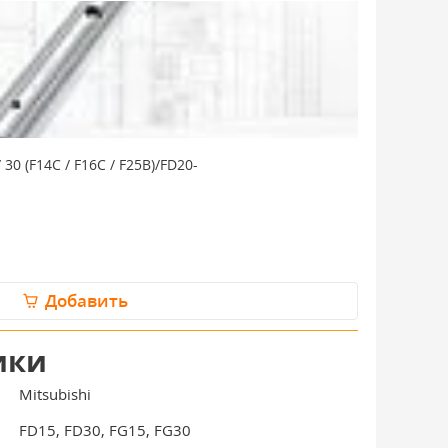
30 (F14C / F16C / F25B)/FD20-
Шкворень УМ 
В наличии: 
662 руб./
Добавить
ики
Mitsubishi
FD15, FD30, FG15, FG30