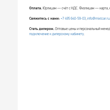
Оплата.
Юрлицам — счёт с НДС. Физлицам — карта, 
Свяжитесь с нами:
+7 495 640‑59‑03
,
info@mixtcar.ru
Стать дилером.
Оптовые цены и персональный мен
подключение к дилерскому кабинету
.