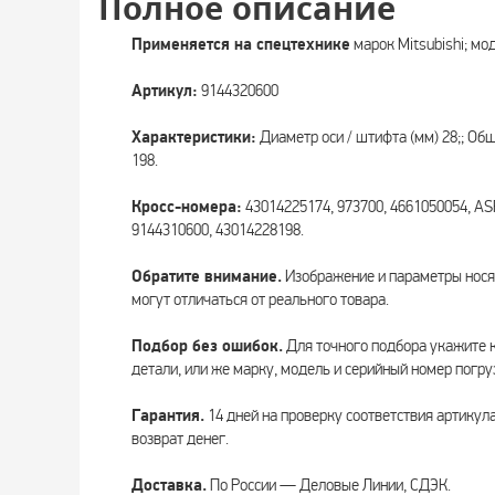
Полное описание
Применяется на спецтехнике
марок Mitsubishi; мо
Артикул:
9144320600
Характеристики:
Диаметр оси / штифта (мм) 28;; Общ
198.
Кросс-номера:
43014225174, 973700, 4661050054, A
9144310600, 43014228198.
Обратите внимание.
Изображение и параметры нося
могут отличаться от реального товара.
Подбор без ошибок.
Для точного подбора укажите 
детали, или же марку, модель и серийный номер погру
Гарантия.
14 дней на проверку соответствия артикул
возврат денег.
Доставка.
По России — Деловые Линии, СДЭК.