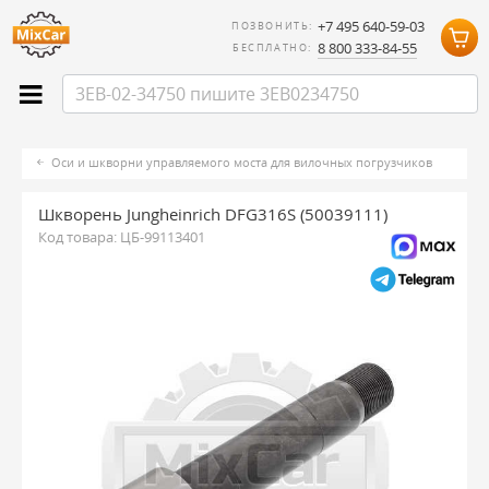
+7 495 640-59-03
ПОЗВОНИТЬ:
8 800 333-84-55
БЕСПЛАТНО:
Оси и шкворни управляемого моста для вилочных погрузчиков
Шкворень Jungheinrich DFG316S (50039111)
Код товара:
ЦБ-99113401