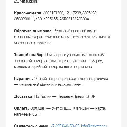
25; Mitsubishi.
Кросс-номера:
40021FJ200, 12117298, 8805498,
4604090011, 43014225165, ASR03122A0309A.
Обратите внимание.
Реальный внешний вид и
отдельные характеристики могут немного отличаться от
указанных в карточке.
Точный подбор.
При запросе укажите каталожный/
заводской номер детали, а при отсутствии — марку,
модель и серийный номер вашего погрузчика.
Гарантия.
14 дней на проверку соответствия артикула
— бесплатный обмен или возврат денег.
Доставка.
По России — Деловые Линии, СДЭК.
Оплата.
Юрлицам — счёт с НДС. Физлицам — карта,
наличные, СБП.
Свяжитесь с нами:
+7 495 640‑59‑03
,
info@mixtcar.ru
.