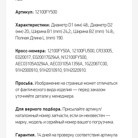
Артикул:
12100FY500
Характеристики:
Диаметр D1 (мм) 48;; Диаметр D2
(мм) 20;; Ширина B1 (mm) 24,2;; Ширина B2 (mm) 14.8;;
Полная Длина L (mm) 190.
Кросс-номера:
12100FY50A, 12100FU500, CR33005,
E020017, E0200170294A, N12100FY500,
AEC03105A0294A, AEC03105A1356A, 1G2206TC00,
91H2000910, 91H2010910, 91H2020910.
Просьба.
Изображение на странице может отличаться
от фактического вида изделия — перед заказом
уточняйте детали у менеджера.
Для верного подбора.
Присылайте артикул/
каталожный номер запчасти; если он неизвестен —
марку, модель и серийный номер вашего погрузчика.
Гарантия.
14 дней на проверку соответствия артикула