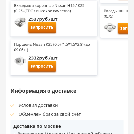
Вкладыши коренные Nissan H15 / K25 
(0.25) (TDC / высокое качество)
Вкладыши шатун
(0.75)
2537руб./шт
запросить
запро
Поршень Nissan K25 (0.5) (1.5*1.5*2.8) (до 
09.06 г.)
2332руб./шт
запросить
Информация о доставке
Условия доставки
Обменяем брак за свой счёт
Доставка по Москве
Доставка по Москве и Московской области.