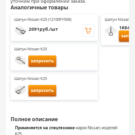
уточним при оформлении заказа.
Аналогичные товары
Шатун Nissan K25 (12100FY500)
Шатун Nissan K25
1684ру
2091руб./шт
запро
Шатун Nissan K25
запросить
Шатун Nissan K25
запросить
Полное описание
Применяется на спецтехнике
марок Nissan; моделей
K25.