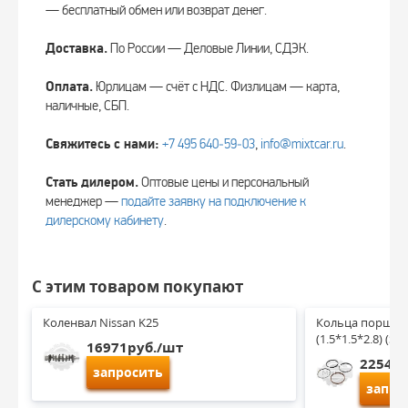
— бесплатный обмен или возврат денег.
Доставка.
По России — Деловые Линии, СДЭК.
Оплата.
Юрлицам — счёт с НДС. Физлицам — карта,
наличные, СБП.
Свяжитесь с нами:
+7 495 640‑59‑03
,
info@mixtcar.ru
.
Стать дилером.
Оптовые цены и персональный
менеджер —
подайте заявку на подключение к
дилерскому кабинету
.
С этим товаром покупают
Коленвал Nissan K25
Кольца поршневы
(1.5*1.5*2.8) (S
16971руб./шт
2254ру
запросить
запро