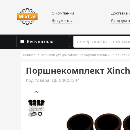
О компании
Доставка 
Документы
Вход для 
Весь каталог
Каталог
Запчасти для двигателей складской техники
Кривошип
Поршнекомплект Xinch
Код товара:
ЦБ-00002344