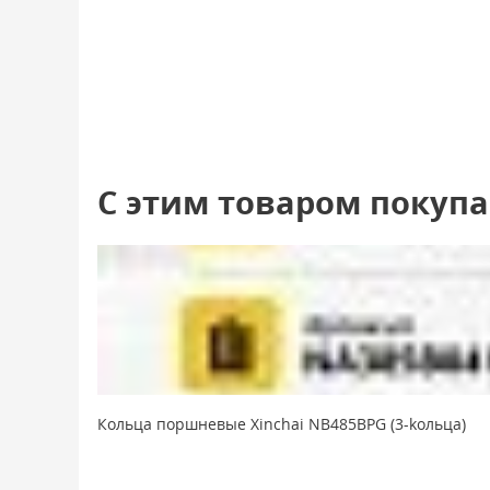
С этим товаром покуп
Кольца поршневые Xinchai NB485BPG (3-koльцa)