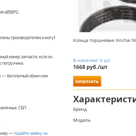
ей 485BPG.
влены производителем и могут
Кольца поршневые Xinchai NB4
ый номер запчасти; если он
В наличии: 0 шт.
о погрузчика.
1668 руб./шт
а — бесплатный обмен или
запросить
Характерист
наличные, СБП.
Бренд
Модель
.
еджер —
подайте заявку на