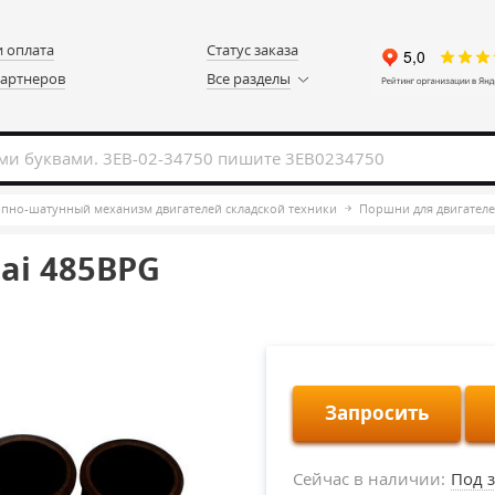
и оплата
Статус заказа
партнеров
Все разделы
но-шатунный механизм двигателей складской техники
Поршни для двигателе
ai 485BPG
Запросить
Сейчас в наличии:
Под з