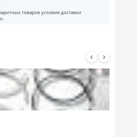
.
баритных товаров условия доставки
о.
Ремкомплект