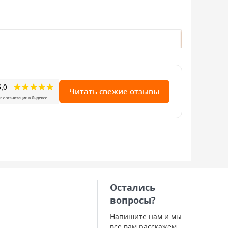
В наличии: 
2557руб./
запросить
Читать свежие отзывы
Остались
вопросы?
Напишите нам и мы
все вам расскажем