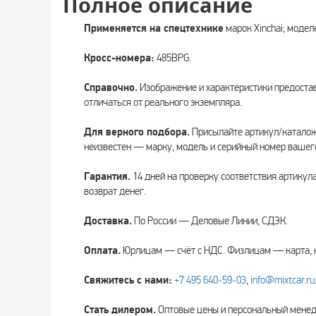
Полное описание
Применяется на спецтехнике
марок Xinchai; модел
Кросс-номера:
485BPG.
Справочно.
Изображение и характеристики предоста
отличаться от реального экземпляра.
Для верного подбора.
Присылайте артикул/каталожн
неизвестен — марку, модель и серийный номер вашег
Гарантия.
14 дней на проверку соответствия артикул
возврат денег.
Доставка.
По России — Деловые Линии, СДЭК.
Оплата.
Юрлицам — счёт с НДС. Физлицам — карта, 
Свяжитесь с нами:
+7 495 640‑59‑03
,
info@mixtcar.ru
Стать дилером.
Оптовые цены и персональный мен