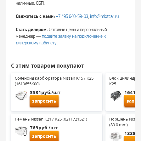
наличные, СБП.
Свяжитесь с нами:
+7 495 640‑59‑03
,
info@mixtcar.ru
.
Стать дилером.
Оптовые цены и персональный
менеджер —
подайте заявку на подключение к
дилерскому кабинету
.
С этим товаром покупают
Соленоид карбюратора Nissan K15 / K25 
Блок цилиндров 
(1619655K00)
K25
3531руб./шт
16417
запросить
запро
Ремень Nissan K21 / K25 (0211721521)
Поршень Nissan K
(89.0 mm)
769руб./шт
1338ру
запросить