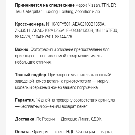
Применяется на спецтехнике
марок Nissan, TFN, EP,
Teu, Caterpillar, LiuGong, Lonking, Zoomlion и др.
Кросс-номера:
N11040FY501, AEA02103B1356A,
ZK33511, AEA02103A1356A, EH080321356B, 1G1116TF00,
8814776, 11040FY501, 88144776.
Важно.
Фотография и описание предоставлены для
ориентира — поставляемый товар может иметь
небольшие отличия.
Точный подбор.
При запросе укажите каталожный/
заводской номер детали, а при отсутствии — марку,
модель и серийный номер вашего погрузчика.
Гарантия.
14 дней на проверку соответствия артикула
— бесплатный обмен или возврат денег.
Доставка.
По России — Деловые Линии, СДЭК.
Оплата.
Юрлицам — счёт с НДС. Физлицам — карта,