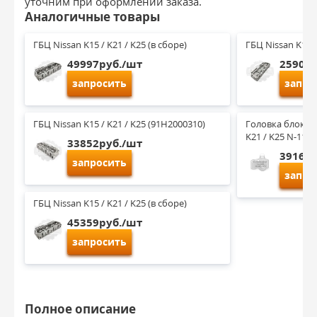
уточним при оформлении заказа.
Аналогичные товары
ГБЦ Nissan K15 / K21 / K25 (в сборе)
ГБЦ Nissan K15 /
49997руб./шт
25903р
запросить
запро
ГБЦ Nissan K15 / K21 / K25 (91H2000310)
Головка блока ц
K21 / K25 N-110
33852руб./шт
39167р
запросить
запро
ГБЦ Nissan K15 / K21 / K25 (в сборе)
45359руб./шт
запросить
Полное описание