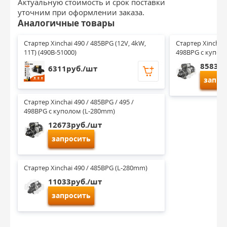
Актуальную стоимость и срок поставки
уточним при оформлении заказа.
Аналогичные товары
Стартер Xinchai 490 / 485BPG (12V, 4kW, 
Стартер Xinchai 
11T) (490B-51000)
498BPG с купол
8583ру
6311руб./шт
запро
Стартер Xinchai 490 / 485BPG / 495 / 
498BPG с куполом (L-280mm)
12673руб./шт
запросить
Стартер Xinchai 490 / 485BPG (L-280mm)
11033руб./шт
запросить