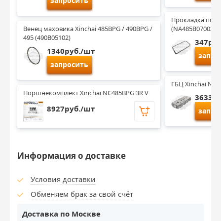
запросить
Прокладка поддо
Венец маховика Xinchai 485BPG / 490BPG / 
(NA485B07002)
495 (490B05102)
347руб
1340руб./шт
запро
запросить
ГБЦ Xinchai NB4
Поршнекомплект Xinchai NC485BPG 3R V
36339р
8927руб./шт
запро
Информация о доставке
Условия доставки
Обменяем брак за свой счёт
Доставка по Москве