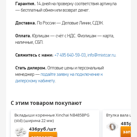
Гарантия.
14 дней на проверку соответствия артикула
— бесплатный обмен или возврат денег.
Доставка.
По России — Деловые Линии, СДЭК.
Оплата.
Юрлицам — счёт с НДС. Физлицам — карта,
наличные, СБП.
Свяжитесь с нами:
+7 495 640‑59‑03
,
info@mixtcar.ru
.
Стать дилером.
Оптовые цены и персональный
менеджер —
подайте заявку на подключение к
дилерскому кабинету
.
С этим товаром покупают
Вкладыши коренные Xinchai NB485BPG 
Втулка вала ше
(std) (ширина 22 мм)
485руб
436руб./шт
запро