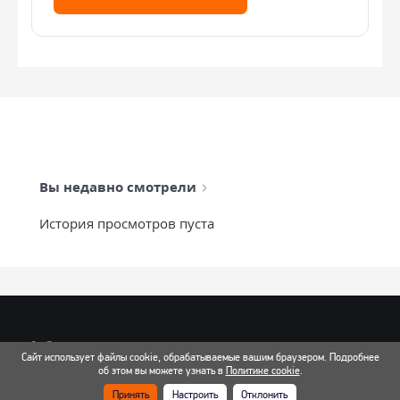
Вы недавно смотрели
История просмотров пуста
info@mixtcar.ru
Сайт использует файлы cookie, обрабатываемые вашим браузером. Подробнее
Почта для связи
об этом вы можете узнать в
Политике cookie
.
Принять
Настроить
Отклонить