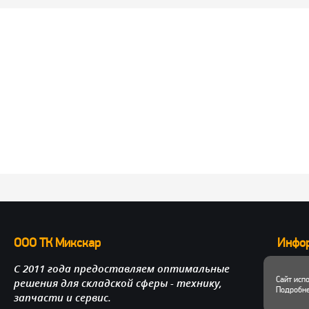
ООО ТК Микскар
Инфо
С 2011 года предоставляем оптимальные
О нас
Сайт исп
решения для складской сферы - технику,
Достав
Подробне
запчасти и сервис.
Личный