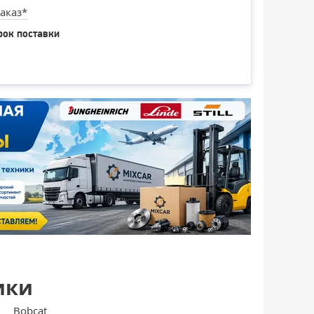
аказ*
рок поставки
ики
Bobcat