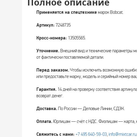
Полное описание
Применяется на спецтехнике
марок Bobcat.
Артикул:
7248735
Кросс-номера:
13505565.
Уточнение.
Внешний вид и технические параметры мо
от фактически поставляемой детали.
Перед заказом.
Чтобы исключить возможную ошибку
или предоставьте марку, модель и серийный номер ва
Гарантия.
14 дней на проверку соответствия артикул
возврат денег.
Доставка.
По России — Деловые Линии, СДЭК.
Оплата.
Юрлицам — счёт с НДС. Физлицам — карта, 
Свяжитесь с нами:
+7 495 640‑59‑03
,
info@mixtcar.ru