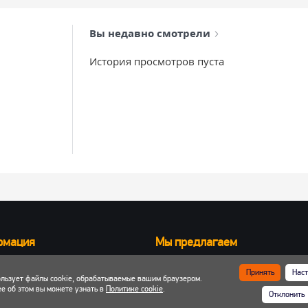
Вы недавно смотрели
История просмотров пуста
рмация
Мы предлагаем
Запчасти для вилочных погрузчик
Принять
Наст
ользует файлы cookie, обрабатываемые вашим браузером.
ка и оплата
Запчасти для двигателей
е об этом вы можете узнать в
Политике cookie
.
Отклонить
 кабинет
Шины, колеса, диски