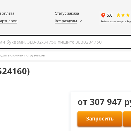
и оплата
Статус заказа
партнеров
Все разделы
е для вилочных погрузчиков
(524160)
от 307 947 
Запросить