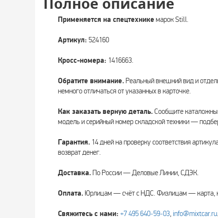
Полное описание
Применяется на спецтехнике
марок Still.
Артикул:
524160
Кросс-номера:
1416663.
Обратите внимание.
Реальный внешний вид и отдел
немного отличаться от указанных в карточке.
Как заказать верную деталь.
Сообщите каталожный
модель и серийный номер складской техники — подбе
Гарантия.
14 дней на проверку соответствия артикул
возврат денег.
Доставка.
По России — Деловые Линии, СДЭК.
Оплата.
Юрлицам — счёт с НДС. Физлицам — карта, 
Свяжитесь с нами:
+7 495 640‑59‑03
,
info@mixtcar.ru