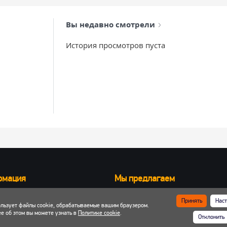
Вы недавно смотрели
История просмотров пуста
рмация
Мы предлагаем
Запчасти для вилочных погрузчик
Принять
Наст
ользует файлы cookie, обрабатываемые вашим браузером.
ка и оплата
Запчасти для двигателей
е об этом вы можете узнать в
Политике cookie
.
Отклонить
 кабинет
Шины, колеса, диски