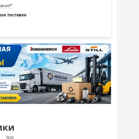
аказ*
рок поставки
ики
Still