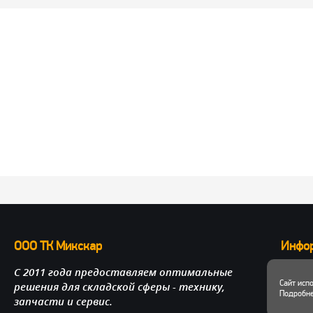
ООО ТК Микскар
Инфо
С 2011 года предоставляем оптимальные
О нас
Сайт исп
решения для складской сферы - технику,
Достав
Подробне
запчасти и сервис.
Личный