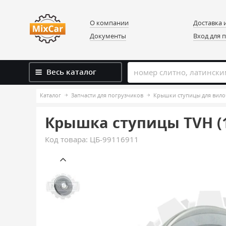
О компании
Доставка 
Документы
Вход для 
Весь каталог
Каталог
Запчасти для погрузчиков
Крышки ступицы для вило
Крышка ступицы TVH (
Код товара:
ЦБ-99116911