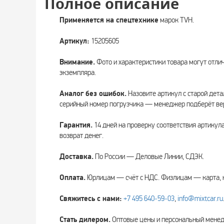
Полное описание
Применяется на спецтехнике
марок TVH.
Артикул:
15205605
Внимание.
Фото и характеристики товара могут отли
экземпляра.
Аналог без ошибок.
Назовите артикул с старой дета
серийный номер погрузчика — менеджер подберёт вер
Гарантия.
14 дней на проверку соответствия артикул
возврат денег.
Доставка.
По России — Деловые Линии, СДЭК.
Оплата.
Юрлицам — счёт с НДС. Физлицам — карта, 
Свяжитесь с нами:
+7 495 640‑59‑03
,
info@mixtcar.ru
Стать дилером.
Оптовые цены и персональный мен