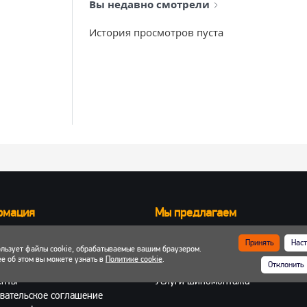
Вы недавно смотрели
История просмотров пуста
рмация
Мы предлагаем
Запчасти для вилочных погрузчик
Принять
Наст
ользует файлы cookie, обрабатываемые вашим браузером.
ка и оплата
Запчасти для двигателей
е об этом вы можете узнать в
Политике cookie
.
Отклонить
 кабинет
Шины, колеса, диски
енты
Услуги шиномонтажа
вательское соглашение