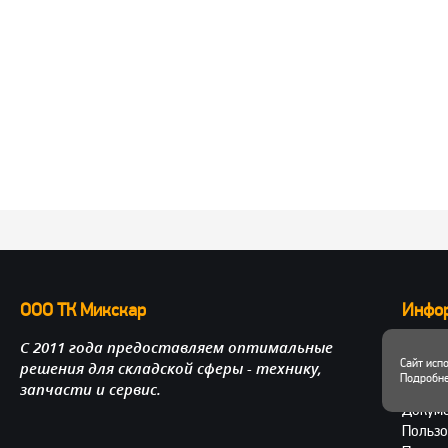
ООО ТК Микскар
Инфо
С 2011 года предоставляем оптимальные
О нас
Сайт исп
решения для складской сферы - технику,
Достав
Подробне
запчасти и сервис.
Личный
Докум
Пользо