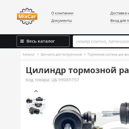
О компании
Доставка 
Документы
Вход для 
Весь каталог
Каталог
Запчасти для погрузчиков
Тормозная система для в
Цилиндр тормозной раб
Код товара:
ЦБ-99085757