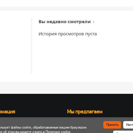
Вы недавно смотрели
История просмотров пуста
рмация
Мы предлагаем
Запчасти для вилочных погрузчик
Принять
Наст
ользует файлы cookie, обрабатываемые вашим браузером.
ка и оплата
Запчасти для двигателей
е об этом вы можете узнать в
Политике cookie
.