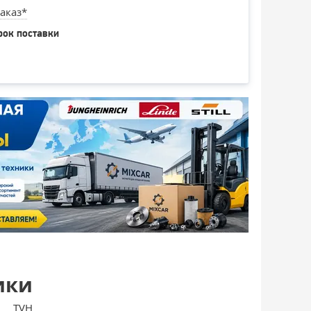
аказ*
рок поставки
ики
TVH