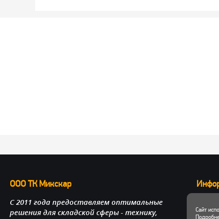
ООО ТК Микскар
Инфо
С 2011 года предоставляем оптимальные
О нас
Сайт исп
решения для складской сферы - технику,
Достав
Подробне