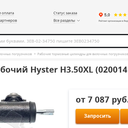
и оплата
Статус заказа
партнеров
Все разделы
илочных погрузчиков
Рабочие тормозные цилиндры для вилочных погрузчико
очий Hyster H3.50XL (020014
от 7 087 руб
Запросить