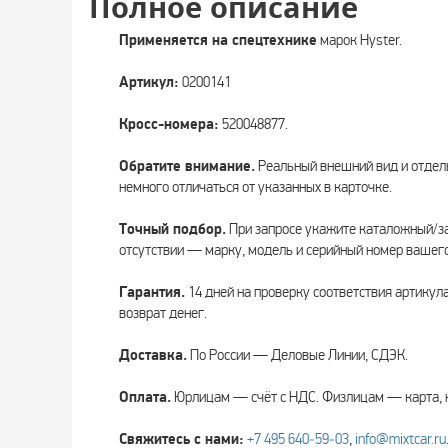
Полное описание
Применяется на спецтехнике
марок Hyster.
Артикул:
0200141
Кросс-номера:
520048877.
Обратите внимание.
Реальный внешний вид и отдел
немного отличаться от указанных в карточке.
Точный подбор.
При запросе укажите каталожный/за
отсутствии — марку, модель и серийный номер вашего
Гарантия.
14 дней на проверку соответствия артикул
возврат денег.
Доставка.
По России — Деловые Линии, СДЭК.
Оплата.
Юрлицам — счёт с НДС. Физлицам — карта, 
Свяжитесь с нами:
+7 495 640‑59‑03
,
info@mixtcar.ru