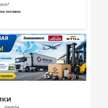
аказ*
рок поставки
ики
Hangcha