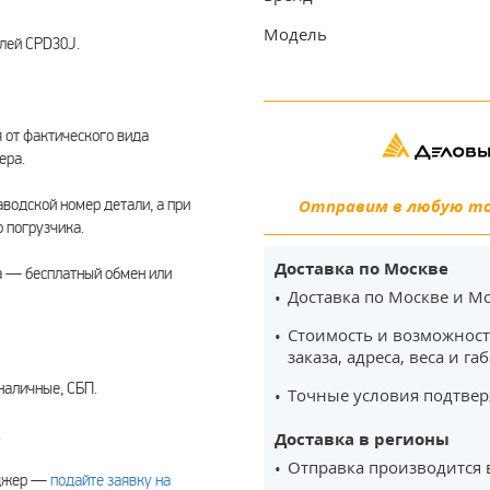
Модель
лей CPD30J.
 от фактического вида
ера.
водской номер детали, а при
Отправим в любую точ
 погрузчика.
Доставка по Москве
а — бесплатный обмен или
Доставка по Москве и Мо
Стоимость и возможност
заказа, адреса, веса и га
наличные, СБП.
Точные условия подтвер
.
Доставка в регионы
Отправка производится 
еджер —
подайте заявку на