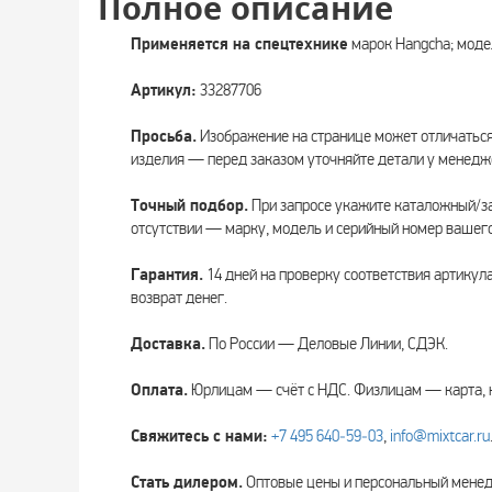
Полное описание
Применяется на спецтехнике
марок Hangcha; моде
Артикул:
33287706
Просьба.
Изображение на странице может отличаться
изделия — перед заказом уточняйте детали у менедж
Точный подбор.
При запросе укажите каталожный/за
отсутствии — марку, модель и серийный номер вашего
Гарантия.
14 дней на проверку соответствия артикул
возврат денег.
Доставка.
По России — Деловые Линии, СДЭК.
Оплата.
Юрлицам — счёт с НДС. Физлицам — карта, 
Свяжитесь с нами:
+7 495 640‑59‑03
,
info@mixtcar.ru
Стать дилером.
Оптовые цены и персональный мен