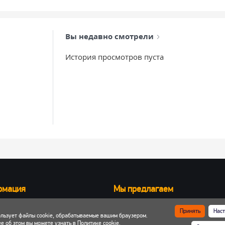
Вы недавно смотрели
История просмотров пуста
рмация
Мы предлагаем
Запчасти для вилочных погрузчик
Принять
Наст
ользует файлы cookie, обрабатываемые вашим браузером.
ка и оплата
Запчасти для двигателей
е об этом вы можете узнать в
Политике cookie
.