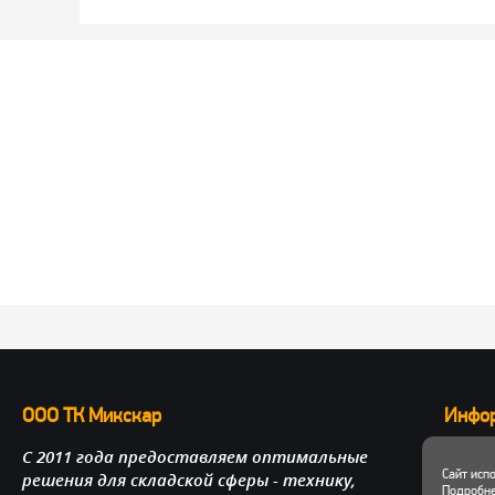
ООО ТК Микскар
Инфо
С 2011 года предоставляем оптимальные
О нас
Сайт исп
решения для складской сферы - технику,
Достав
Подробне