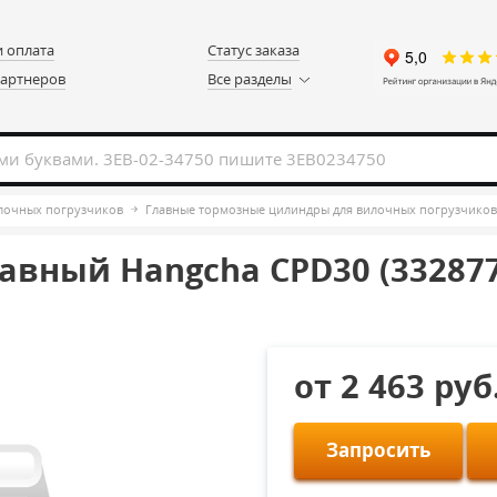
и оплата
Статус заказа
партнеров
Все разделы
илочных погрузчиков
Главные тормозные цилиндры для вилочных погрузчиков
авный Hangcha CPD30 (332877
от 2 463 руб
Запросить