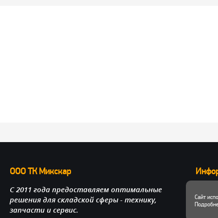
ООО ТК Микскар
Инфо
С 2011 года предоставляем оптимальные
О нас
Сайт исп
решения для складской сферы - технику,
Достав
Подробне
запчасти и сервис.
Личный