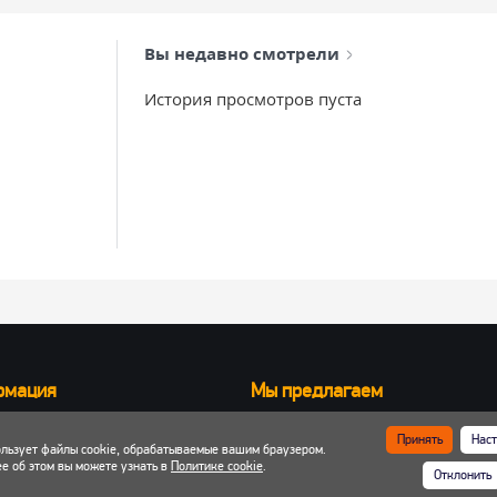
Вы недавно смотрели
История просмотров пуста
рмация
Мы предлагаем
Запчасти для вилочных погрузчик
Принять
Наст
ользует файлы cookie, обрабатываемые вашим браузером.
ка и оплата
Запчасти для двигателей
е об этом вы можете узнать в
Политике cookie
.
Отклонить
 кабинет
Шины, колеса, диски