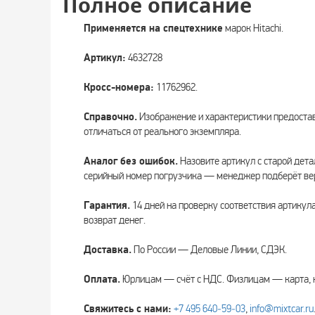
Полное описание
Применяется на спецтехнике
марок Hitachi.
Артикул:
4632728
Кросс-номера:
11762962.
Справочно.
Изображение и характеристики предоста
отличаться от реального экземпляра.
Аналог без ошибок.
Назовите артикул с старой дета
серийный номер погрузчика — менеджер подберёт вер
Гарантия.
14 дней на проверку соответствия артикул
возврат денег.
Доставка.
По России — Деловые Линии, СДЭК.
Оплата.
Юрлицам — счёт с НДС. Физлицам — карта, 
Свяжитесь с нами:
+7 495 640‑59‑03
,
info@mixtcar.ru