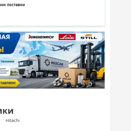
рок поставки
ики
Hitachi