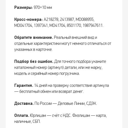
Размеры:
970×10 мм
Кросс-номера:
A218278, 2413987, MD088955,
MD041704, 1397341, MD41704, 8501170, 1987947611.
Обратите внимание.
Реальный внешний вид и
отдельные характеристики могут немного отличаться от
указанных в карточке.
Подбор без ошибок.
Для точного подбора укажите
каталожный номер (артикул) детали, или же марку,
модель и серийный номер погрузчика.
Гарантия.
14 дней на проверку соответствия артикула
— бесплатный обмен или возврат денег.
Доставка.
По России — Деловые Линии, СДЭК.
Оплата.
Юрлицам — счёт с НДС. Физлицам — карта,
наличные, СБП.