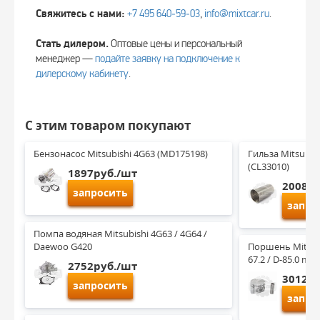
Свяжитесь с нами:
+7 495 640‑59‑03
,
info@mixtcar.ru
.
Стать дилером.
Оптовые цены и персональный
менеджер —
подайте заявку на подключение к
дилерскому кабинету
.
С этим товаром покупают
Бензонасос Mitsubishi 4G63 (MD175198)
Гильза Mitsubis
(CL33010)
1897руб./шт
2008ру
запросить
запро
Помпа водяная Mitsubishi 4G63 / 4G64 / 
Daewoo G420
Поршень Mitsubis
67.2 / D-85.0 mm
2752руб./шт
3012ру
запросить
запро