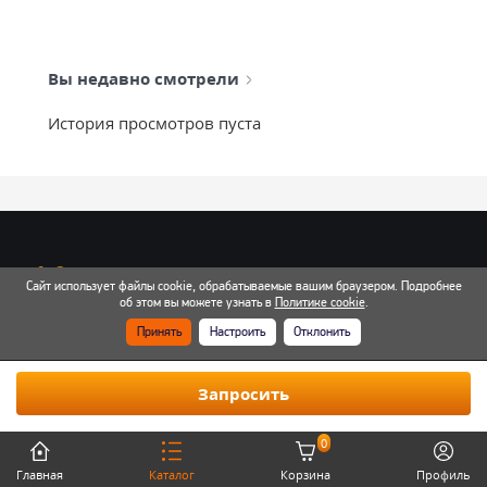
Вы недавно смотрели
История просмотров пуста
info@mixtcar.ru
Сайт использует файлы cookie, обрабатываемые вашим браузером. Подробнее
Почта для связи
об этом вы можете узнать в
Политике cookie
.
Принять
Настроить
Отклонить
Все контакты
Запросить
0
Главная
Каталог
Корзина
Профиль