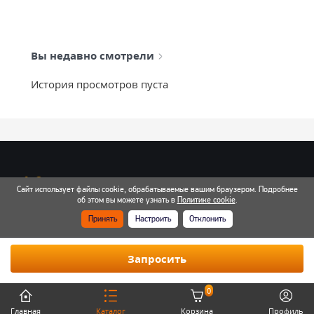
Вы недавно смотрели
История просмотров пуста
info@mixtcar.ru
Сайт использует файлы cookie, обрабатываемые вашим браузером. Подробнее
Почта для связи
об этом вы можете узнать в
Политике cookie
.
Принять
Настроить
Отклонить
Все контакты
Запросить
0
Главная
Каталог
Корзина
Профиль