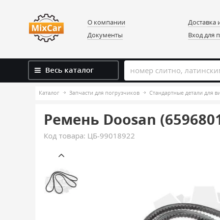
О компании
Доставка 
Документы
Вход для 
Весь каталог
Каталог
Запчасти для погрузчиков
Стандартные детали для 
Ремень Doosan (659680
Код товара:
ЦБ-99018922