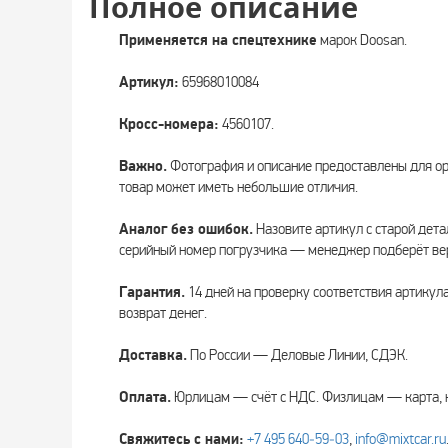
Полное описание
Применяется на спецтехнике
марок Doosan.
Артикул:
65968010084
Кросс-номера:
4560107.
Важно.
Фотография и описание предоставлены для о
товар может иметь небольшие отличия.
Аналог без ошибок.
Назовите артикул с старой дета
серийный номер погрузчика — менеджер подберёт вер
Гарантия.
14 дней на проверку соответствия артикул
возврат денег.
Доставка.
По России — Деловые Линии, СДЭК.
Оплата.
Юрлицам — счёт с НДС. Физлицам — карта, 
Свяжитесь с нами:
+7 495 640‑59‑03
,
info@mixtcar.ru