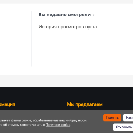
Вы недавно смотрели
История просмотров пуста
рмация
Мы предлагаем
Запчасти для вилочных погрузчик
Принять
Наст
ользует файлы cookie, обрабатываемые вашим браузером.
ка и оплата
Запчасти для двигателей
е об этом вы можете узнать в
Политике cookie
.
Отклонить
 кабинет
Шины, колеса, диски