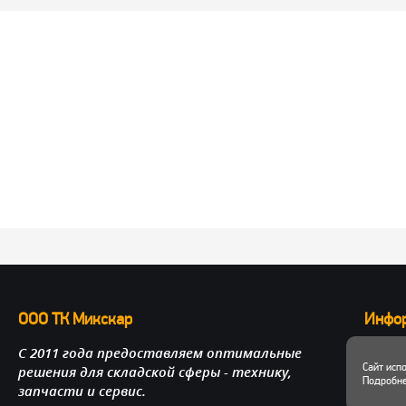
ООО ТК Микскар
Инфо
С 2011 года предоставляем оптимальные
О нас
Сайт исп
решения для складской сферы - технику,
Достав
Подробне
запчасти и сервис.
Личный