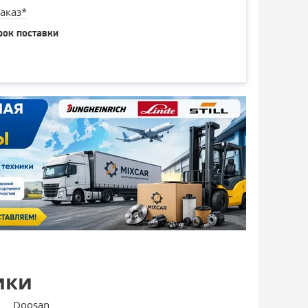
аказ*
рок поставки
ики
Doosan