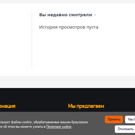
Вы недавно смотрели
История просмотров пуста
рмация
Мы предлагаем
Запчасти для вилочных погрузчик
Принять
Наст
ользует файлы cookie, обрабатываемые вашим браузером.
ка и оплата
Запчасти для двигателей
е об этом вы можете узнать в
Политике cookie
.
Отклонить
 кабинет
Шины, колеса, диски