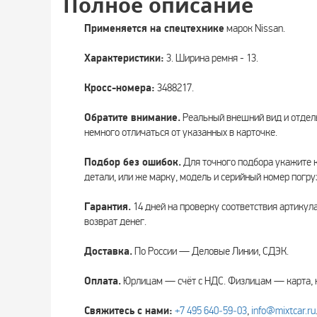
Полное описание
Применяется на спецтехнике
марок Nissan.
Характеристики:
3. Ширина ремня - 13.
Кросс-номера:
3488217.
Обратите внимание.
Реальный внешний вид и отдел
немного отличаться от указанных в карточке.
Подбор без ошибок.
Для точного подбора укажите 
детали, или же марку, модель и серийный номер погру
Гарантия.
14 дней на проверку соответствия артикул
возврат денег.
Доставка.
По России — Деловые Линии, СДЭК.
Оплата.
Юрлицам — счёт с НДС. Физлицам — карта, 
Свяжитесь с нами:
+7 495 640‑59‑03
,
info@mixtcar.ru