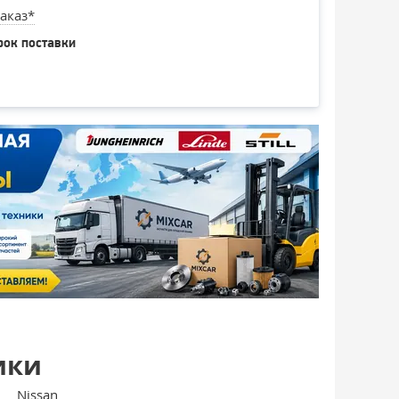
аказ*
рок поставки
ики
Nissan