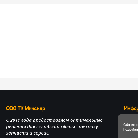
ООО ТК Микскар
Инфо
С 2011 года предоставляем оптимальные
О нас
Сайт исп
решения для складской сферы - технику,
Достав
Подробне
запчасти и сервис.
Личный