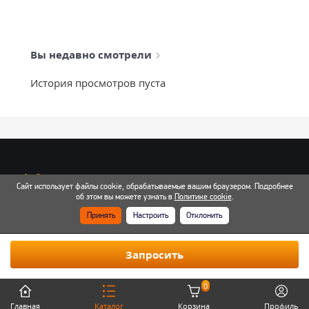
Вы недавно смотрели
История просмотров пуста
info@mixtcar.ru
Сайт использует файлы cookie, обрабатываемые вашим браузером. Подробнее
Почта для связи
об этом вы можете узнать в
Политике cookie
.
Принять
Настроить
Отклонить
Все контакты
Запросить
0
Главная
Каталог
Корзина
Профиль