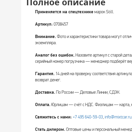
Полное описание
Применяется на спецтехнике
марок Still.
Артикул:
0708457
Внимание.
Фото и характеристики товара могут отли
экземпляра.
Аналог без ошибок.
Назовите артикул с старой дета
серийный номер погрузчика — менеджер подберёт вер
Гарантия.
14 дней на проверку соответствия артикул
возврат денег.
Доставка.
По России — Деловые Линии, СДЭК.
Оплата.
Юрлицам — счёт с НДС. Физлицам — карта, 
Свяжитесь с нами:
+7 495 640‑59‑03
,
info@mixtcar.ru
Стать дилером.
Оптовые цены и персональный мен