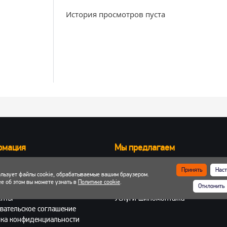
История просмотров пуста
рмация
Мы предлагаем
Запчасти для вилочных погрузчик
Принять
Наст
ользует файлы cookie, обрабатываемые вашим браузером.
ка и оплата
Запчасти для двигателей
е об этом вы можете узнать в
Политике cookie
.
Отклонить
 кабинет
Шины, колеса, диски
енты
Услуги шиномонтажа
вательское соглашение
ка конфиденциальности