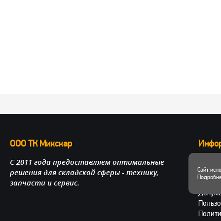
ООО ТК Микскар
Инфо
С 2011 года предоставляем оптимальные
О нас
Сайт исп
решения для складской сферы - технику,
Достав
Подробне
запчасти и сервис.
Личный
Докум
Пользо
Полити