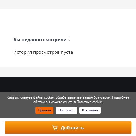
Вы недавно смотрели
История просмотров пуста
info@mixtcar.ru
Сайт использует файлы cookie, обрабатываемые вашим браузером. Подробнее
об этом вы можете узнать в
Политике cookie
.
Почта для связи
Принять
Настроить
Отклонить
Все контакты
Добавить