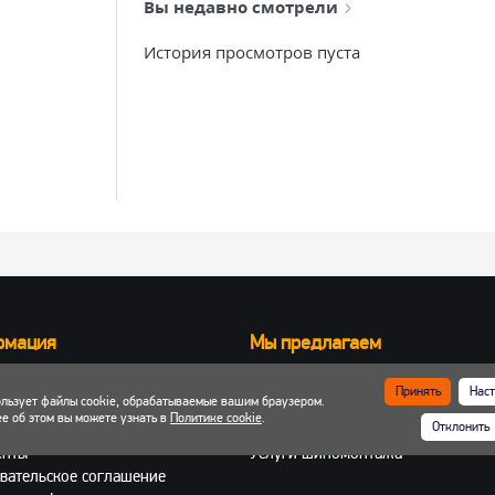
Вы недавно смотрели
История просмотров пуста
рмация
Мы предлагаем
Запчасти для вилочных погрузчик
Принять
Наст
ользует файлы cookie, обрабатываемые вашим браузером.
ка и оплата
Запчасти для двигателей
е об этом вы можете узнать в
Политике cookie
.
Отклонить
 кабинет
Шины, колеса, диски
енты
Услуги шиномонтажа
вательское соглашение