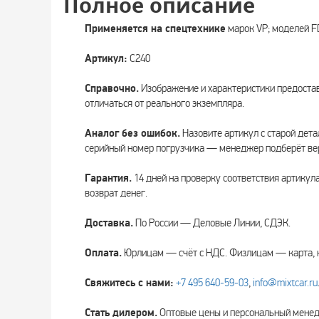
Полное описание
Применяется на спецтехнике
марок VP; моделей F
Артикул:
C240
Справочно.
Изображение и характеристики предоста
отличаться от реального экземпляра.
Аналог без ошибок.
Назовите артикул с старой дета
серийный номер погрузчика — менеджер подберёт вер
Гарантия.
14 дней на проверку соответствия артикул
возврат денег.
Доставка.
По России — Деловые Линии, СДЭК.
Оплата.
Юрлицам — счёт с НДС. Физлицам — карта, 
Свяжитесь с нами:
+7 495 640‑59‑03
,
info@mixtcar.ru
Стать дилером.
Оптовые цены и персональный мен