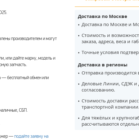
D25.
Доставка по Москве
Доставка по Москве и Мо
Стоимость и возможност
влены производителем и могут
заказа, адреса, веса и га
Точные условия подтвер
ли, или дайте марку, модель и
Доставка в регионы
ную запчасть.
Отправка производится 
а — бесплатный обмен или
Деловые Линии, СДЭК и 
согласованию.
Стоимость доставки рас
транспортной компании
наличные, СБП.
Для тяжёлых и крупнога
.
рассчитываются отдельн
еджер —
подайте заявку на