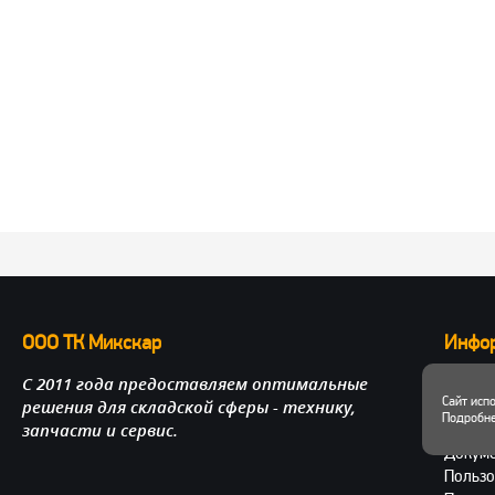
ООО ТК Микскар
Инфо
С 2011 года предоставляем оптимальные
О нас
Сайт исп
решения для складской сферы - технику,
Достав
Подробне
запчасти и сервис.
Личный
Докум
Пользо