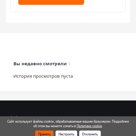
Вы недавно смотрели
История просмотров пуста
info@mixtcar.ru
Сайт использует файлы cookie, обрабатываемые вашим браузером. Подробнее
Почта для связи
об этом вы можете узнать в
Политике cookie
.
Принять
Настроить
Отклонить