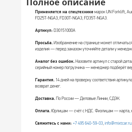
Полное описание
Применяется на спецтехнике
марок UN Forklift, A
FD25T-NGA3, FD30T-NGA3, FD35T-NGA3.
Артикул:
D30151000A
Просьба.
Изображение на странице может отличаться
изделия — перед заказом уточняйте детали у менедж
Аналог без ошибок.
Назовите артикул с старой дета
серийный номер погрузчика — менеджер подберёт вер
Гарантия.
14 дней на проверку соответствия артикул
возврат денег.
Доставка.
По России — Деловые Линии, СДЭК.
Оплата.
Юрлицам — счёт с НДС. Физлицам — карта, 
Свяжитесь с нами:
+7 495 640‑59‑03
,
info@mixtcar.ru