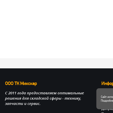
ООО ТК Микскар
Инфо
С 2011 года предоставляем оптимальные
О нас
Сайт исп
решения для складской сферы - технику,
Достав
Подробне
запчасти и сервис.
Личный
Докум