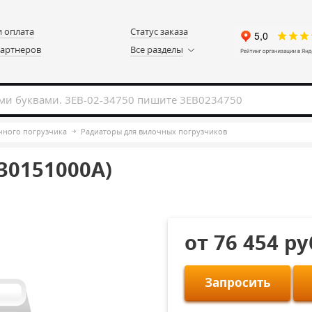
и оплата
Статус заказа
партнеров
Все разделы
чного погрузчика
Радиаторы для вилочных погрузчиков
D30151000A)
от 76 454 р
Запросить