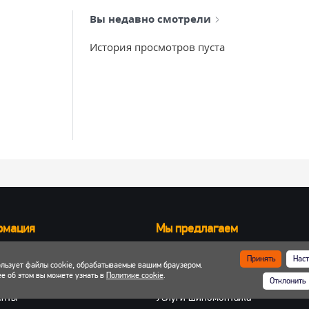
Вы недавно смотрели
История просмотров пуста
рмация
Мы предлагаем
Запчасти для вилочных погрузчик
Принять
Наст
ользует файлы cookie, обрабатываемые вашим браузером.
ка и оплата
Запчасти для двигателей
е об этом вы можете узнать в
Политике cookie
.
Отклонить
 кабинет
Шины, колеса, диски
енты
Услуги шиномонтажа