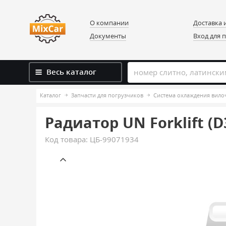
О компании
Доставка 
Документы
Вход для 
Весь каталог
Каталог
Запчасти для погрузчиков
Система охлаждения вило
Радиатор UN Forklift (
Код товара:
ЦБ-99071934