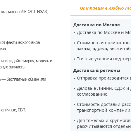
Отправим в любую точ
urora; моделей FD20T-NGA3,
Доставка по Москве
Доставка по Москве и Мо
Стоимость и возможност
 от фактического вида
заказа, адреса, веса и га
ера.
Точные условия подтвер
ли, или дайте марку, модель и
ную запчасть.
Доставка в регионы
Отправка производится 
а — бесплатный обмен или
Деловые Линии, СДЭК и 
согласованию.
Стоимость доставки рас
транспортной компании
наличные, СБП.
Для тяжёлых и крупнога
.
рассчитываются отдельн