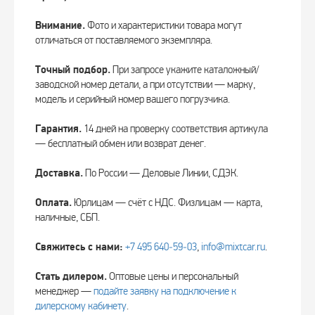
Внимание.
Фото и характеристики товара могут
отличаться от поставляемого экземпляра.
Точный подбор.
При запросе укажите каталожный/
заводской номер детали, а при отсутствии — марку,
модель и серийный номер вашего погрузчика.
Гарантия.
14 дней на проверку соответствия артикула
— бесплатный обмен или возврат денег.
Доставка.
По России — Деловые Линии, СДЭК.
Оплата.
Юрлицам — счёт с НДС. Физлицам — карта,
наличные, СБП.
Свяжитесь с нами:
+7 495 640‑59‑03
,
info@mixtcar.ru
.
Стать дилером.
Оптовые цены и персональный
менеджер —
подайте заявку на подключение к
дилерскому кабинету
.