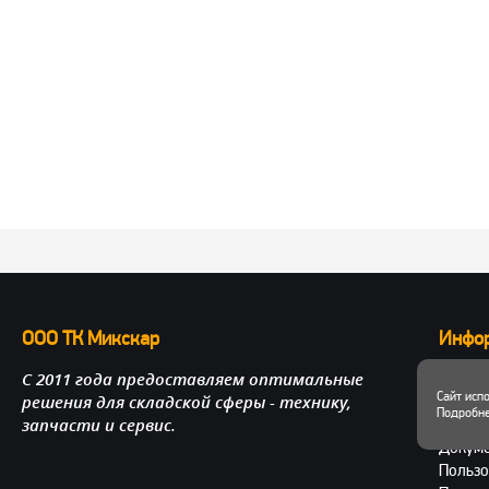
ООО ТК Микскар
Инфо
С 2011 года предоставляем оптимальные
О нас
Сайт исп
решения для складской сферы - технику,
Достав
Подробне
запчасти и сервис.
Личный
Докум
Пользо