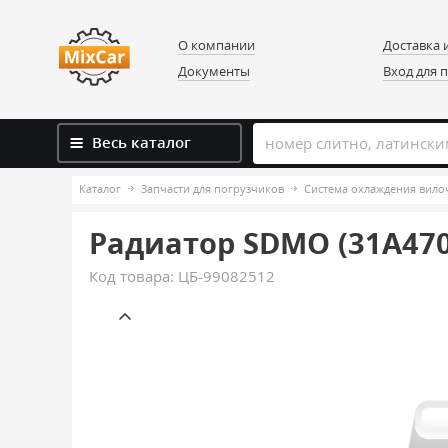
О компании
Доставка 
Документы
Вход для 
Весь каталог
Каталог
Запчасти для погрузчиков
Система охлаждения вило
Радиатор SDMO (31A470
Код товара:
ЦБ-99082512