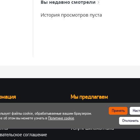
Вы недавно смотрели
История просмотров пуста
рмация
Мы предлагаем
Запчасти для вилочных погрузчик
Принять
Наст
ользует файлы cookie, обрабатываемые вашим браузером.
ка и оплата
Запчасти для двигателей
е об этом вы можете узнать в
Политике cookie
.
Отклонить
 кабинет
Шины, колеса, диски
енты
Услуги шиномонтажа
вательское соглашение