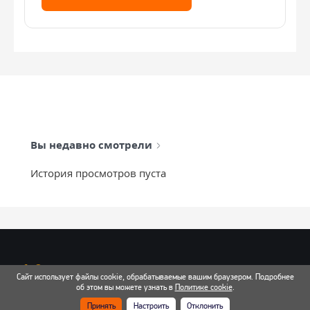
Вы недавно смотрели
История просмотров пуста
info@mixtcar.ru
Сайт использует файлы cookie, обрабатываемые вашим браузером. Подробнее
Почта для связи
об этом вы можете узнать в
Политике cookie
.
Принять
Настроить
Отклонить