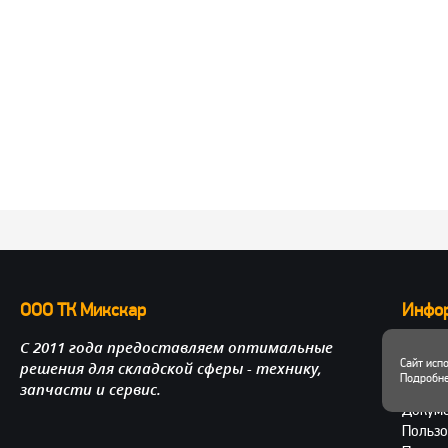
ООО ТК Микскар
Инфо
С 2011 года предоставляем оптимальные
О нас
Сайт исп
решения для складской сферы - технику,
Достав
Подробне
запчасти и сервис.
Личный
Докум
Пользо