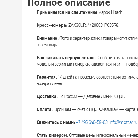
Полное описание
Применяется на спецтехнике
марок Hitachi.
Кросс-номера:
ZAX30UR, 4429663, PC35R8.
Внимание.
Фото и характеристики товара могут отли
экземпляра.
Как заказать верную деталь.
Сообщите каталожный
модель и серийный номер складской техники — подбе
Гарантия.
14 дней на проверку соответствия артикул
возврат денег.
Доставка.
По России — Деловые Линии, СДЭК.
Оплата.
Юрлицам — счёт с НДС. Физлицам — карта, 
Свяжитесь с нами:
+7 495 640‑59‑03
,
info@mixtcar.ru
Стать дилером.
Оптовые цены и персональный мен