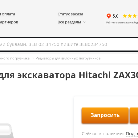
и оплата
Статус заказа
партнеров
Все разделы
чного погрузчика
Радиаторы для вилочных погрузчиков
ля экскаватора Hitachi ZAX
Запросить
Сейчас в наличии:
Под з