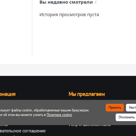
Вы недавно смотрели
История просмотров пуста
рмация
Мы предлагаем
Запчасти для вилочных погрузчик
Принять
Наст
ользует файлы cookie, обрабатываемые вашим браузером.
ка и оплата
Запчасти для двигателей
е об этом вы можете узнать в
Политике cookie
.
Отклонить
 кабинет
Шины, колеса, диски
енты
Услуги шиномонтажа
вательское соглашение