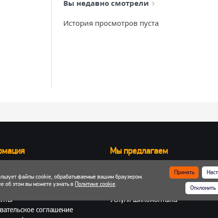
Вы недавно смотрели
История просмотров пуста
рмация
Мы предлагаем
Запчасти для вилочных погрузчик
Принять
Наст
ользует файлы cookie, обрабатываемые вашим браузером.
ка и оплата
Запчасти для двигателей
е об этом вы можете узнать в
Политике cookie
.
Отклонить
 кабинет
Шины, колеса, диски
енты
Услуги шиномонтажа
вательское соглашение