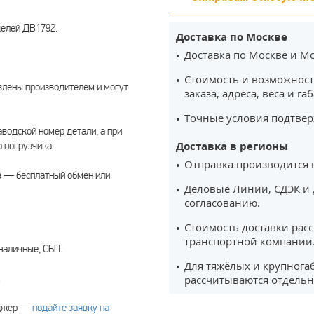
делей ДВ1792.
Доставка по Москве
Доставка по Москве и Мо
Стоимость и возможност
влены производителем и могут
заказа, адреса, веса и га
Точные условия подтвер
водской номер детали, а при
Доставка в регионы
 погрузчика.
Отправка производится 
а — бесплатный обмен или
Деловые Линии, СДЭК и 
согласованию.
Стоимость доставки рас
транспортной компании
наличные, СБП.
Для тяжёлых и крупнога
.
рассчитываются отдельн
еджер —
подайте заявку на