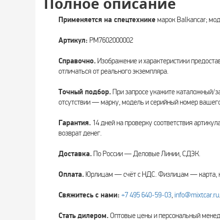
Полное описание
Применяется на спецтехнике
марок Balkancar; мо
Артикул:
PM7602000002
Справочно.
Изображение и характеристики предоста
отличаться от реального экземпляра.
Точный подбор.
При запросе укажите каталожный/за
отсутствии — марку, модель и серийный номер вашего
Гарантия.
14 дней на проверку соответствия артикул
возврат денег.
Доставка.
По России — Деловые Линии, СДЭК.
Оплата.
Юрлицам — счёт с НДС. Физлицам — карта, 
Свяжитесь с нами:
+7 495 640‑59‑03
,
info@mixtcar.ru
Стать дилером.
Оптовые цены и персональный мен