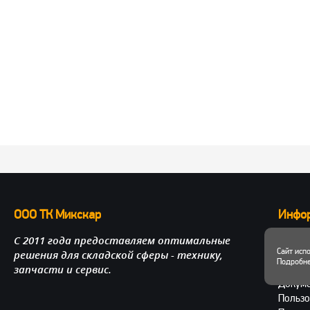
ООО ТК Микскар
Инфо
С 2011 года предоставляем оптимальные
О нас
Сайт исп
решения для складской сферы - технику,
Достав
Подробне
запчасти и сервис.
Личный
Докум
Пользо