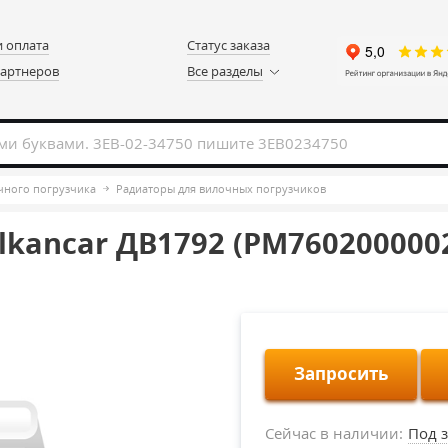
и оплата
Статус заказа
партнеров
Все разделы
чного погрузчика
Радиаторы для вилочных погрузчиков
kancar ДB1792 (PM760200000
Запросить
Сейчас в наличии:
Под з