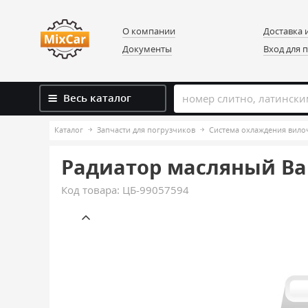
О компании
Доставка 
Документы
Вход для 
Весь каталог
Каталог
Запчасти для погрузчиков
Система охлаждения вило
Радиатор масляный Bal
Код товара:
ЦБ-99057594