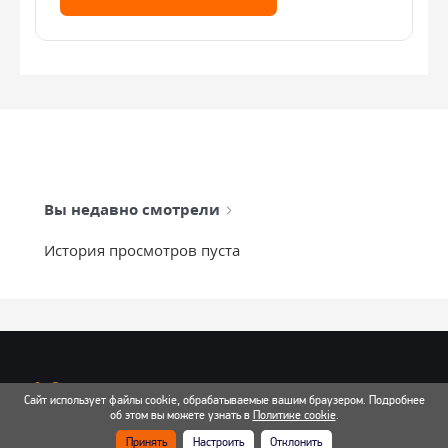
Вы недавно смотрели
История просмотров пуста
info@mixtcar.ru
Сайт использует файлы cookie, обрабатываемые вашим браузером. Подробнее
Почта для связи
об этом вы можете узнать в
Политике cookie
.
Принять
Настроить
Отклонить